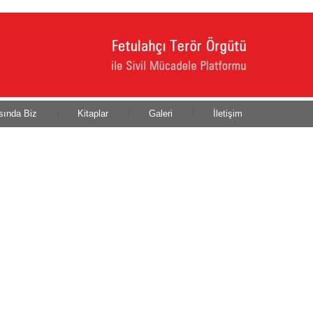
sında Biz
Kitaplar
Galeri
İletişim